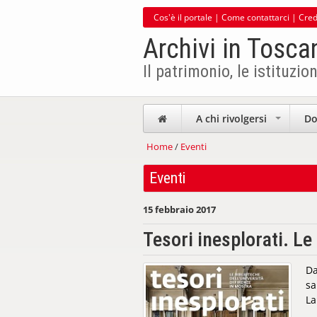
Cos'è il portale
|
Come contattarci
|
Cred
Archivi in Tosca
Il patrimonio, le istituzion
A chi rivolgersi
Do
+
Home
/
Eventi
Eventi
15 febbraio 2017
Tesori inesplorati. Le
D
sa
La