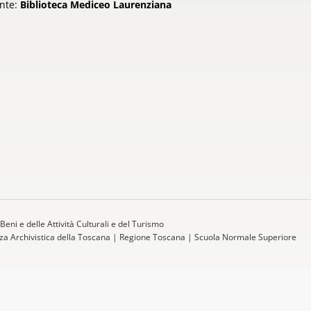
nte:
Biblioteca Mediceo Laurenziana
Beni e delle Attività Culturali e del Turismo
a Archivistica della Toscana
|
Regione Toscana
|
Scuola Normale Superiore