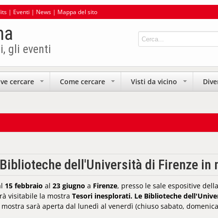
its
|
Eventi
|
News
|
Mappa del sito
na
i, gli eventi
ve cercare
Come cercare
Visti da vicino
Dive
+
+
+
 Biblioteche dell'Università di Firenze in
al
15 febbraio
al
23 giugno
a
Firenze
, presso le sale espositive dell
rà visitabile la mostra
Tesori inesplorati. Le Biblioteche dell'Unive
 mostra sarà aperta dal lunedì al venerdì (chiuso sabato, domenica e