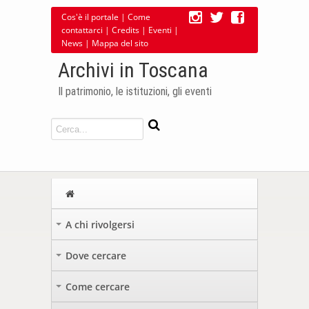
Cos'è il portale
|
Come
contattarci
|
Credits
|
Eventi
|
News
|
Mappa del sito
Archivi in Toscana
Il patrimonio, le istituzioni, gli eventi
A chi rivolgersi
+
Dove cercare
+
Come cercare
+